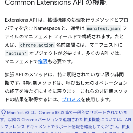
Common Extensions API の機能
Extensions API は、拡張機能の処理を行うメソッドとプロ
パティを含む Namespace と、通常は
manifest.json
フ
ァイルのマニフェスト フィールドで構成されます。たと
えば、
chrome.action
名前空間には、マニフェストに
"action"
オブジェクトが必要です。多くの API では、
マニフェストで
権限
も必要です。
拡張 API のメソッドは、特に明記されていない限り
非同
期
です。非同期メソッドは、呼び出し元のオペレーション
の終了を待たずにすぐに戻ります。これらの非同期メソッ
ドの結果を取得するには、
プロミス
を使用します。
Manifest V3 は、Chrome 88 以降で一般的にサポートされていま
す。以降の Chrome バージョンで追加された拡張機能については、API
リファレンス ドキュメントでサポート情報を確認してください。拡張