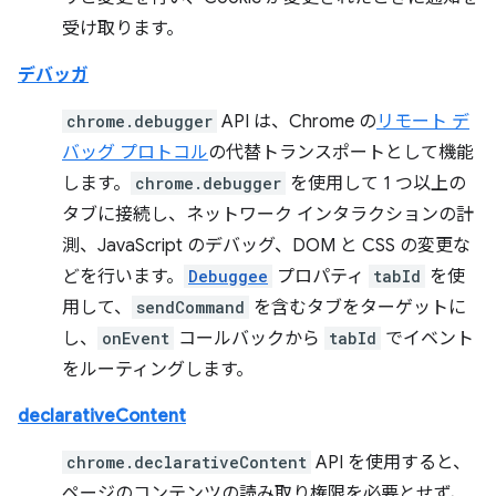
受け取ります。
デバッガ
chrome.debugger
API は、Chrome の
リモート デ
バッグ プロトコル
の代替トランスポートとして機能
します。
chrome.debugger
を使用して 1 つ以上の
タブに接続し、ネットワーク インタラクションの計
測、JavaScript のデバッグ、DOM と CSS の変更な
どを行います。
Debuggee
プロパティ
tabId
を使
用して、
sendCommand
を含むタブをターゲットに
し、
onEvent
コールバックから
tabId
でイベント
をルーティングします。
declarativeContent
chrome.declarativeContent
API を使用すると、
ページのコンテンツの読み取り権限を必要とせず、