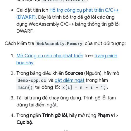
Cài đặt tiện ích
Hỗ trợ công cụ phát triển C/C++
(DWARF)
. Đây là trình bổ trợ để gỡ lỗi các ứng
dụng WebAssembly C/C++ bằng thông tin gỡ lỗi
DWARF.
Cách kiểm tra
WebAssembly.Memory
của một đối tượng:
Mở Công cụ cho nhà phát triển
trên
trang minh
hoạ này
.
Trong bảng điều khiển
Sources
(Nguồn), hãy mở
demo-cpp.cc
và
đặt điểm ngắt
trong hàm
main()
tại dòng 15:
x[i] = n - i - 1;
.
Tải lại trang để chạy ứng dụng. Trình gỡ lỗi tạm
dừng tại điểm ngắt.
Trong ngăn
Trình gỡ lỗi
, hãy mở rộng
Phạm vi
>
Cục bộ
.