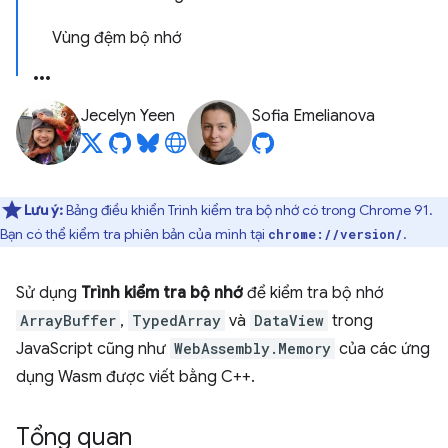
Vùng đệm bộ nhớ
Jecelyn Yeen
Sofia Emelianova
Lưu ý:
Bảng điều khiển Trình kiểm tra bộ nhớ có trong Chrome 91.
Bạn có thể kiểm tra phiên bản của mình tại
.
chrome://version/
Sử dụng
Trình kiểm tra bộ nhớ
để kiểm tra bộ nhớ
ArrayBuffer
,
TypedArray
và
DataView
trong
JavaScript cũng như
WebAssembly.Memory
của các ứng
dụng Wasm được viết bằng C++.
Tổng quan