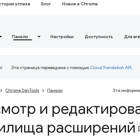
стории успеха
Блог
Новое в Chrome
Панели
Настройки
Доступность
Для аг
Эта страница переведена с помощью
Cloud Translation API
.
Chrome DevTools
Панели
Эта информац
мотр и редактиров
илища расширений