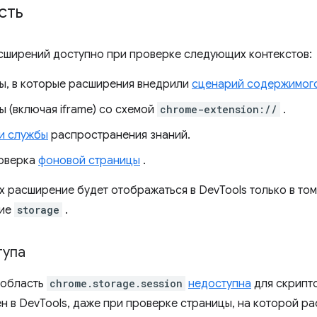
сть
ширений доступно при проверке следующих контекстов:
ы, в которые расширения внедрили
сценарий содержимог
 (включая iframe) со схемой
chrome-extension://
.
и службы
распространения знаний.
оверка
фоновой страницы
.
х расширение будет отображаться в DevTools только в том
ние
storage
.
тупа
 область
chrome.storage.session
недоступна
для скрипт
ен в DevTools, даже при проверке страницы, на которой р