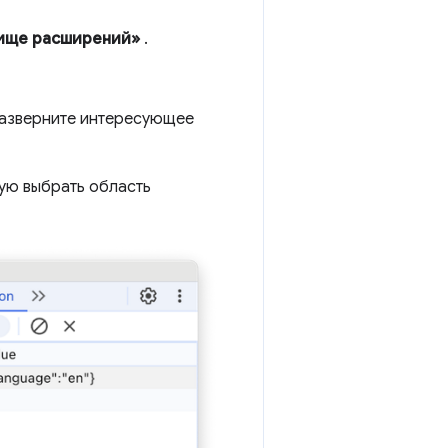
ище расширений»
.
 разверните интересующее
мую выбрать область