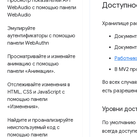
Просмотр показателей API
Доступно
Web
Audio с помощью панели
Web
Audio
Хранилище рас
Эмулируйте
аутентификаторы с помощью
Документ
панели Web
Authn
Документы
Просматривайте и изменяйте
Работник
анимацию с помощью
В MV2 пр
панели «Анимации»
.
Во всех случая
Отслеживайте изменения в
есть разреше
HTML
,
CSS и Java
Script с
помощью панели
«Изменения»
.
Уровни дос
Найдите и проанализируйте
По умолчанию
неиспользуемый код с
всегда доступ
помощью панели