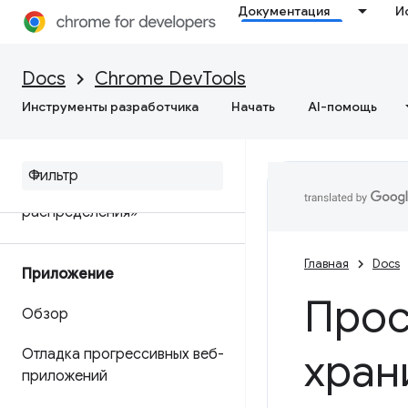
Документация
И
Терминология памяти
Исправить проблемы с
Docs
Chrome DevTools
памятью
Инструменты разработчика
Начать
AI-помощь
Запись снимков кучи
Инструмент
«Профилировщик
распределения»
Главная
Docs
Приложение
Прос
Обзор
хран
Отладка прогрессивных веб-
приложений