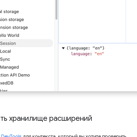
ть хранилище расширений
 DevTools
для контекста, который вы хотите проверить.