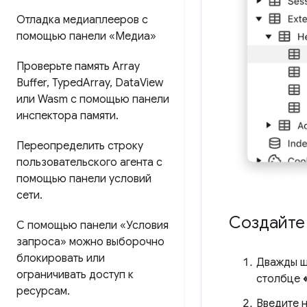
Отладка медиаплееров с
помощью панели «Медиа»
Проверьте память Array
Buffer
,
Typed
Array
,
Data
View
или Wasm с помощью панели
инспектора памяти
.
Переопределить строку
пользовательского агента с
помощью панели условий
сети
.
Создайте
С помощью панели «Условия
запроса» можно выборочно
блокировать или
Дважды щ
ограничивать доступ к
столбце
ресурсам
.
Введите 