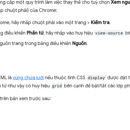
ng cấp một quy trình làm việc thay thế cho tuỳ chọn
Xem ngu
ấp chuột phải) của Chrome:
ome, hãy nhấp chuột phải vào một trang >
Kiểm tra
.
g điều khiển
Phần tử
, hãy nhấp vào huy hiệu
view-source
bê
nguồn trang trong bảng điều khiển
Nguồn
.
TML là
vùng chứa lưới
nếu thuộc tính CSS
display
được đặt 
n tử như vậy có huy hiệu
grid
bên cạnh để bật/tắt các lớp p
 trên bản xem trước sau: