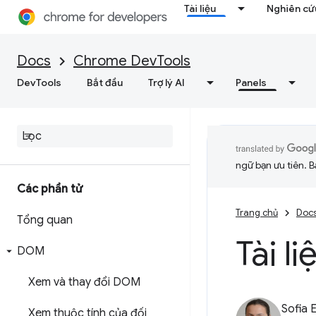
Tài liệu
Nghiên cứu
Docs
Chrome DevTools
DevTools
Bắt đầu
Trợ lý AI
Panels
ngữ bạn ưu tiên. B
Các phần tử
Trang chủ
Doc
Tổng quan
Tài l
DOM
Xem và thay đổi DOM
Sofia 
Xem thuộc tính của đối