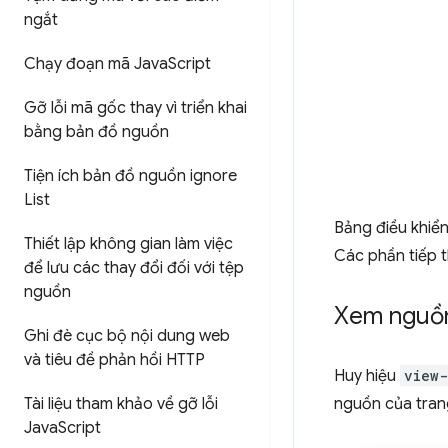
ngắt
Chạy đoạn mã Java
Script
Gỡ lỗi mã gốc thay vì triển khai
bằng bản đồ nguồn
Tiện ích bản đồ nguồn ignore
List
Bảng điều khiể
Thiết lập không gian làm việc
Các phần tiếp t
để lưu các thay đổi đối với tệp
nguồn
Xem nguồ
Ghi đè cục bộ nội dung web
và tiêu đề phản hồi HTTP
Huy hiệu
view-
Tài liệu tham khảo về gỡ lỗi
nguồn của tran
Java
Script