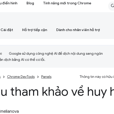
 điển hình
Blog
Tính năng mới trong Chrome
Cài đặt
Hỗ trợ tiếp cận
Dành cho nhân viên hỗ trợ
Google sử dụng công nghệ AI để dịch nội dung sang ngôn
ản dịch bằng AI có thể có lỗi.
s
Chrome DevTools
Panels
Thông tin này có hữu
iệu tham khảo về huy 
Emelianova