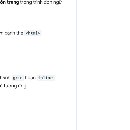
ồn trang
trong trình đơn ngữ
n cạnh thẻ
<html>
.
thành
grid
hoặc
inline-
hủ tương ứng.