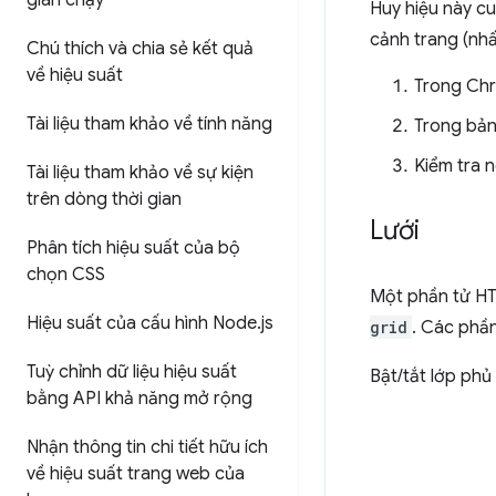
gian chạy
Huy hiệu này cu
cảnh trang (nh
Chú thích và chia sẻ kết quả
về hiệu suất
Trong Chr
Tài liệu tham khảo về tính năng
Trong bản
Kiểm tra 
Tài liệu tham khảo về sự kiện
trên dòng thời gian
Lưới
Phân tích hiệu suất của bộ
chọn CSS
Một phần tử H
Hiệu suất của cấu hình Node
.
js
grid
. Các phầ
Tuỳ chỉnh dữ liệu hiệu suất
Bật/tắt lớp phủ
bằng API khả năng mở rộng
Nhận thông tin chi tiết hữu ích
về hiệu suất trang web của