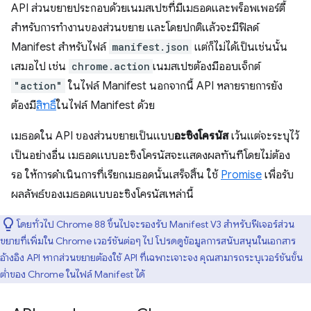
API ส่วนขยายประกอบด้วยเนมสเปซที่มีเมธอดและพร็อพเพอร์ตี้
สำหรับการทำงานของส่วนขยาย และโดยปกติแล้วจะมีฟิลด์
Manifest สำหรับไฟล์
manifest.json
แต่ก็ไม่ได้เป็นเช่นนั้น
เสมอไป เช่น
chrome.action
เนมสเปซต้องมีออบเจ็กต์
"action"
ในไฟล์ Manifest นอกจากนี้ API หลายรายการยัง
ต้องมี
สิทธิ์
ในไฟล์ Manifest ด้วย
เมธอดใน API ของส่วนขยายเป็นแบบ
อะซิงโครนัส
เว้นแต่จะระบุไว้
เป็นอย่างอื่น เมธอดแบบอะซิงโครนัสจะแสดงผลทันทีโดยไม่ต้อง
รอ ให้การดำเนินการที่เรียกเมธอดนั้นเสร็จสิ้น ใช้
Promise
เพื่อรับ
ผลลัพธ์ของเมธอดแบบอะซิงโครนัสเหล่านี้
โดยทั่วไป Chrome 88 ขึ้นไปจะรองรับ Manifest V3 สำหรับฟีเจอร์ส่วน
ขยายที่เพิ่มใน Chrome เวอร์ชันต่อๆ ไป โปรดดูข้อมูลการสนับสนุนในเอกสาร
อ้างอิง API หากส่วนขยายต้องใช้ API ที่เฉพาะเจาะจง คุณสามารถระบุเวอร์ชันขั้น
ต่ำของ Chrome ในไฟล์ Manifest ได้