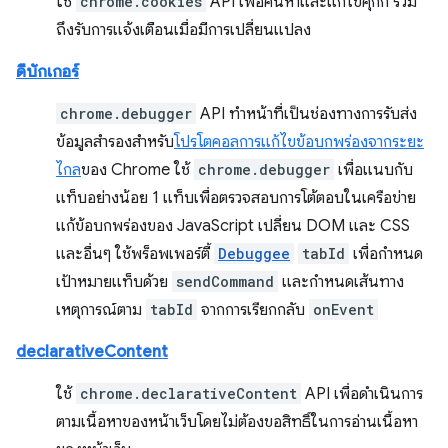
ใช้
chrome.cookies
API เพื่อค้นหาและแก้ไขคุกกี้ รวม
ถึงรับการแจ้งเตือนเมื่อมีการเปลี่ยนแปลง
ดีบักเกอร์
chrome.debugger
API ทำหน้าที่เป็นช่องทางการรับส่ง
ข้อมูลสำรองสำหรับ
โปรโตคอลการแก้ไขข้อบกพร่องจากระยะ
ไกล
ของ Chrome ใช้
chrome.debugger
เพื่อแนบกับ
แท็บอย่างน้อย 1 แท็บเพื่อตรวจสอบการโต้ตอบในเครือข่าย
แก้ข้อบกพร่องของ JavaScript เปลี่ยน DOM และ CSS
และอื่นๆ ใช้พร็อพเพอร์ตี้
Debuggee
tabId
เพื่อกำหนด
เป้าหมายแท็บด้วย
sendCommand
และกำหนดเส้นทาง
เหตุการณ์ตาม
tabId
จากการเรียกกลับ
onEvent
declarativeContent
ใช้
chrome.declarativeContent
API เพื่อดำเนินการ
ตามเนื้อหาของหน้าเว็บโดยไม่ต้องขอสิทธิ์ในการอ่านเนื้อหา