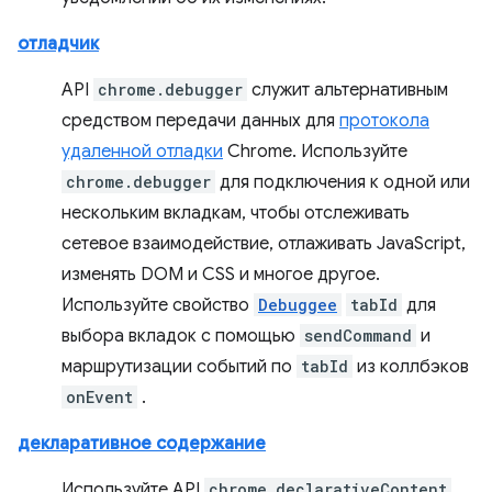
отладчик
API
chrome.debugger
служит альтернативным
средством передачи данных для
протокола
удаленной отладки
Chrome. Используйте
chrome.debugger
для подключения к одной или
нескольким вкладкам, чтобы отслеживать
сетевое взаимодействие, отлаживать JavaScript,
изменять DOM и CSS и многое другое.
Используйте свойство
Debuggee
tabId
для
выбора вкладок с помощью
sendCommand
и
маршрутизации событий по
tabId
из коллбэков
onEvent
.
декларативное содержание
Используйте API
chrome.declarativeContent