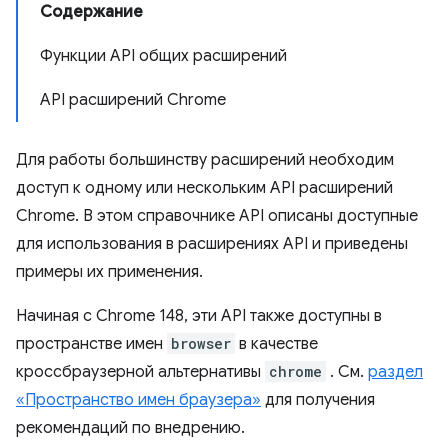
Содержание
Функции API общих расширений
API расширений Chrome
Для работы большинству расширений необходим
доступ к одному или нескольким API расширений
Chrome. В этом справочнике API описаны доступные
для использования в расширениях API и приведены
примеры их применения.
Начиная с Chrome 148, эти API также доступны в
пространстве имен
browser
в качестве
кроссбраузерной альтернативы
chrome
. См.
раздел
«Пространство имен браузера»
для получения
рекомендаций по внедрению.