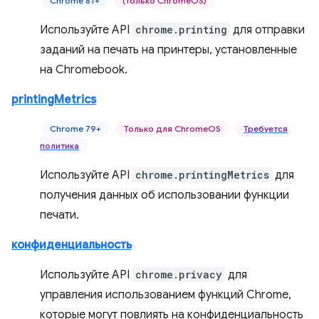
Chrome 81+
(только ChromeOS)
Используйте API
chrome.printing
для отправки
заданий на печать на принтеры, установленные
на Chromebook.
printingMetrics
Chrome 79+
Только для ChromeOS
Требуется
политика
Используйте API
chrome.printingMetrics
для
получения данных об использовании функции
печати.
конфиденциальность
Используйте API
chrome.privacy
для
управления использованием функций Chrome,
которые могут повлиять на конфиденциальность